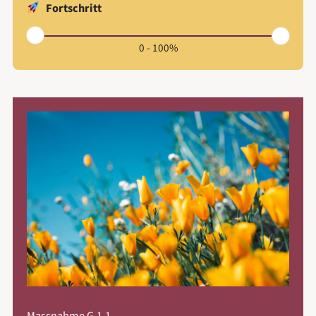
Fortschritt
0
-
100
%
Massnahme G.1.1